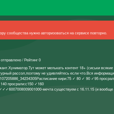
ру сообщества нужно авторизоваться на сервисе повторно.
 отправлено / Рейтинг 0
ант.Хуниматор.Тут может мелькать контент 18+ (сиськи всякие
ьтурный рассол,поэтому не удивляйтесь если что.Вся информац
ic-107205886_34234305Расписание кири:75 ✓ 80 ✓ 90 ✓95 просра
✓140 просрали:с150 ✓160
6007008009001000-мечта существуем с 16.11.15 (и вообще 