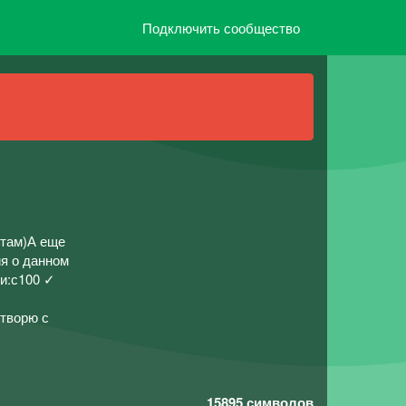
Подключить сообщество
 там)А еще
ия о данном
ли:с100 ✓
творю с
15895
символов