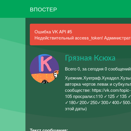
ВПОСТЕР
Ошибка VK API #5
Недействительный access_token! Администрато
Грязная Ксюха
Всего 0, за сегодня 0 сообщений
Хуежник.Хуеграф.Хукадел.Хузык
авторка чертов левак и субкул
сообществе: https://vk.com/top
105 просрали:с110 ✓125 ✓135 
✓180✓200✓250✓300✓400✓500✓✓✓
этой даты)
Текст сообщения: