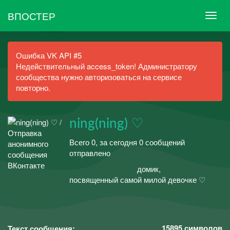
ВПОСТЕР
Ошибка VK API #5
Недействительный access_token! Администратору
сообщества нужно авторизоваться на сервисе
повторно.
ning(ning) ♡
Всего 0, за сегодня 0 сообщений
отправлено
⠀⠀⠀⠀⠀⠀⠀⠀⠀⠀⠀⠀домик,
посвященный самой милой девочке ♡
⠀⠀⠀⠀⠀⠀
15895
символов
Текст сообщения: