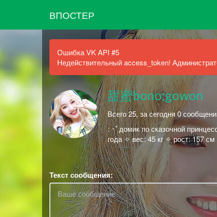
ВПОСТЕР
Ошибка VK API #5
Недействительный access_token! Администрато
甜蜜bono;gowon
Всего 25, за сегодня 0 сообщени
: ･ﾟдомик по сказочной принцес
года ✧ вес: 45 кг ✧ рост: 157 см
Текст сообщения: