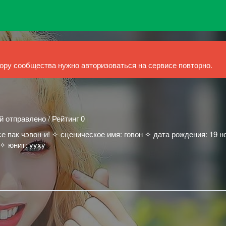
ру сообщества нужно авторизоваться на сервисе повторно.
й отправлено / Рейтинг 0
се пак чэвон-и! ✧ сценическое имя: говон ✧ дата рождения: 19 н
 ✧ юнит: yyxy