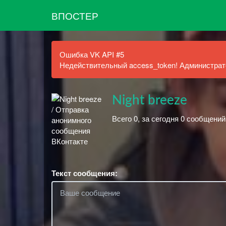
ВПОСТЕР
Ошибка VK API #5
Недействительный access_token! Администрато
Night breeze
Всего 0, за сегодня 0 сообщений
Текст сообщения: