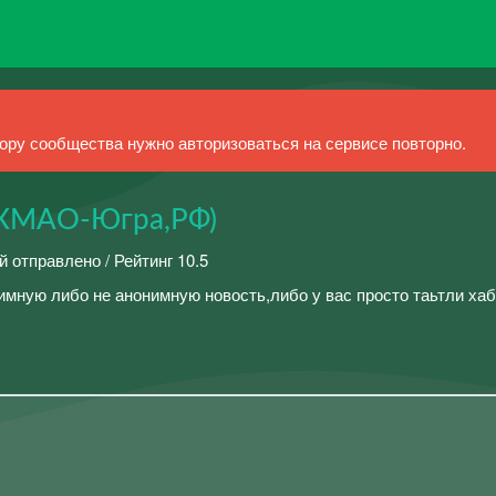
ру сообщества нужно авторизоваться на сервисе повторно.
(ХМАО-Югра,РФ)
й отправлено / Рейтинг 10.5
имную либо не анонимную новость,либо у вас просто таьтли ха