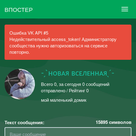
ВПОСТЕР
Ошибка VK API #5
Недействительный access_token! Администратору
сообщества нужно авторизоваться на сервисе
повторно.
- ̗ ̀новᴀя всᴇлᴇннᴀя ̖ ́-
Всего 0, за сегодня 0 сообщений
отправлено / Рейтинг 0
мой маленький домик
15895
символов
Текст сообщения: