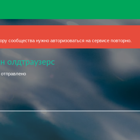
ру сообщества нужно авторизоваться на сервисе повторно.
н олдтраузерс
й отправлено