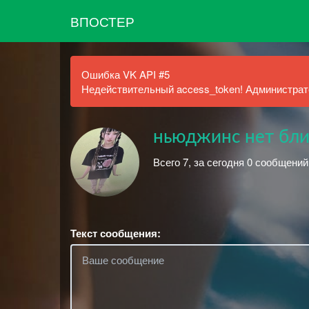
ВПОСТЕР
Ошибка VK API #5
Недействительный access_token! Администрато
ньюджинс нет бли
Всего 7, за сегодня 0 сообщени
Текст сообщения: