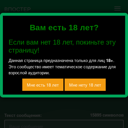
ВПОСТЕР
Вам есть 18 лет?
Ошибка VK API #5
Недействительный access_token! Администратору
Если вам нет 18 лет, покиньте эту
сообщества нужно авторизоваться на сервисе
повторно.
страницу!
Данная страница предназначена только для лиц
18+
.
Это сообщество имеет тематическое содержание для
ОТКРОВЕННО 18+
взрослой аудитории.
Всего 6, за сегодня 0 сообщений
отправлено / Рейтинг 3
О чем не говорят вслух!!!
15895
символов
Текст сообщения: