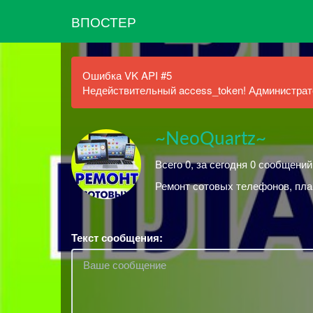
ВПОСТЕР
Ошибка VK API #5
Недействительный access_token! Администрато
~NeoQuartz~
Всего 0, за сегодня 0 сообщений
Ремонт сотовых телефонов, пла
Текст сообщения: