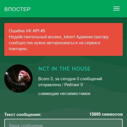
ВПОСТЕР
Ошибка VK API #5
Недействительный access_token! Администратору
сообщества нужно авторизоваться на сервисе
повторно.
ɴᴄᴛ ɪɴ ᴛʜᴇ ʜᴏᴜsᴇ
Всего 3, за сегодня 0 сообщений
отправлено / Рейтинг 0
совмещаю несовместимое
15895
символов
Текст сообщения: