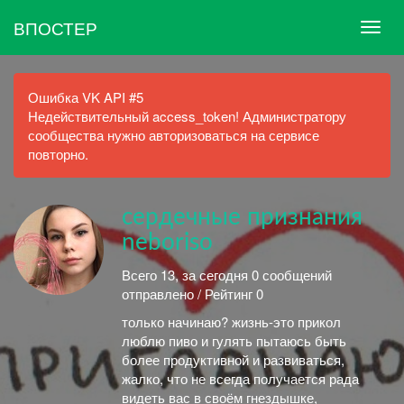
ВПОСТЕР
Ошибка VK API #5
Недействительный access_token! Администратору
сообщества нужно авторизоваться на сервисе
повторно.
сердечные признания
neboriso
Всего 13, за сегодня 0 сообщений
отправлено / Рейтинг 0
только начинаю? жизнь-это прикол
люблю пиво и гулять пытаюсь быть
более продуктивной и развиваться,
жалко, что не всегда получается рада
видеть вас в своём гнездышке,