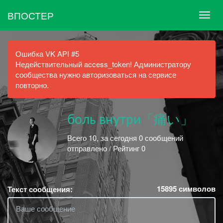
ВПОСТЕР
Ошибка VK API #5
Недействительный access_token! Администратору
сообщества нужно авторизоваться на сервисе
повторно.
боль внутри「痛い」
Всего 10, за сегодня 0 сообщений
отправлено / Рейтинг 0
15895
символов
Текст сообщения: