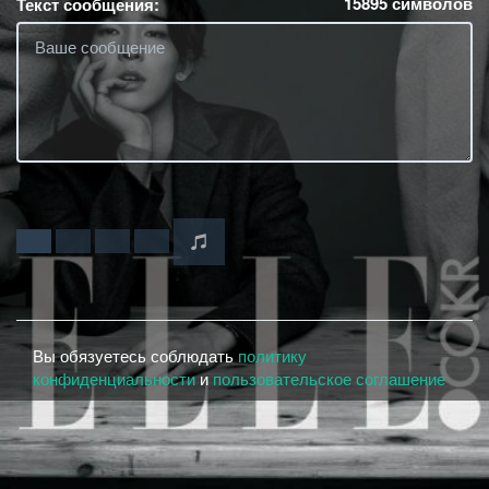
15895
символов
Текст сообщения:
Вы обязуетесь соблюдать
политику
конфиденциальности
и
пользовательское соглашение