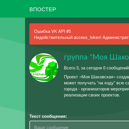
ВПОСТЕР
Ошибка VK API #5
Недействительный access_token! Администрато
группа "Моя Шахо
Всего 3, за сегодня 0 сообщений
Проект «Моя Шаховская» создан
может получать “на ходу” всю
города - организаторов меропр
реализации своих проектов.
Текст сообщения: