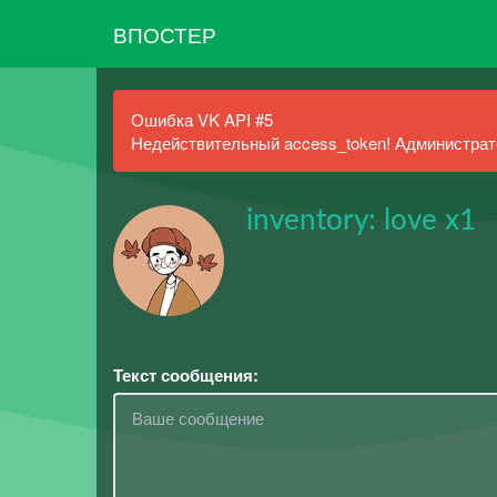
ВПОСТЕР
Ошибка VK API #5
Недействительный access_token! Администрато
inventory: love x1
Текст сообщения: