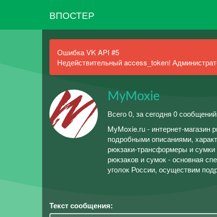
ВПОСТЕР
Ошибка VK API #5
Недействительный access_token! Администрато
MyMoxie
Всего 0, за сегодня 0 сообщений
MyMoxie.ru - интернет-магазин
подробными описаниями, характ
рюкзаки-трансформеры и сумки 
рюкзаков и сумок - основная сп
уголок России, осуществим под
Текст сообщения: