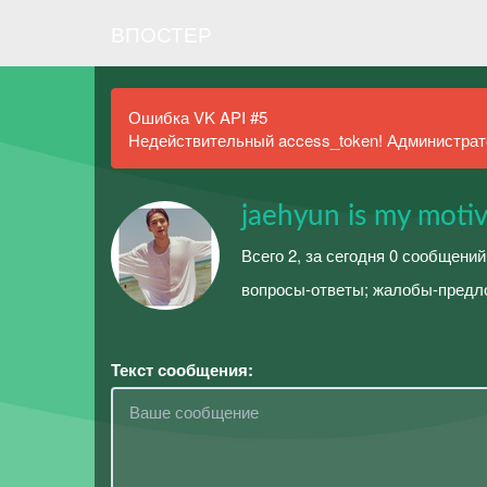
ВПОСТЕР
Ошибка VK API #5
Недействительный access_token! Администрато
jaehyun is my moti
Всего 2, за сегодня 0 сообщений
вопросы-ответы; жалобы-предло
Текст сообщения: