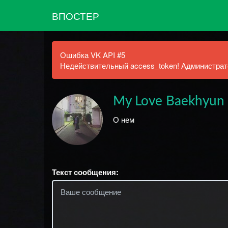
ВПОСТЕР
Ошибка VK API #5
Недействительный access_token! Администрато
My Love Baekhyun
О нем
Текст сообщения: