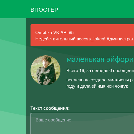
ВПОСТЕР
Ошибка VK API #5
Недействительный access_token! Администрато
маленькая эйфори
Всего 16, за сегодня 0 сообщен
вселенная создала миллионы ра
году и дала ей имя чон чонгук
Текст сообщения: