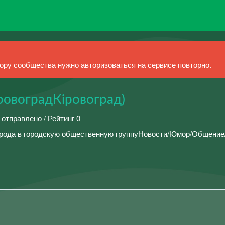
ру сообщества нужно авторизоваться на сервисе повторно.
ровоградКіровоград)
 отправлено / Рейтинг 0
орода в городскую общественную группуНовости/Юмор/Общение