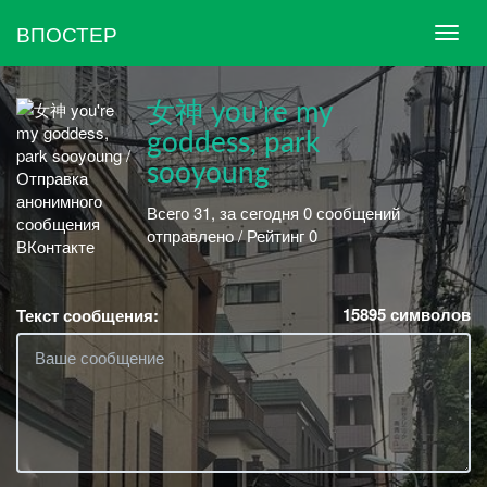
ВПОСТЕР
女神 you're my
goddess, park
sooyoung
Всего 31, за сегодня 0 сообщений
отправлено / Рейтинг 0
15895
символов
Текст сообщения: