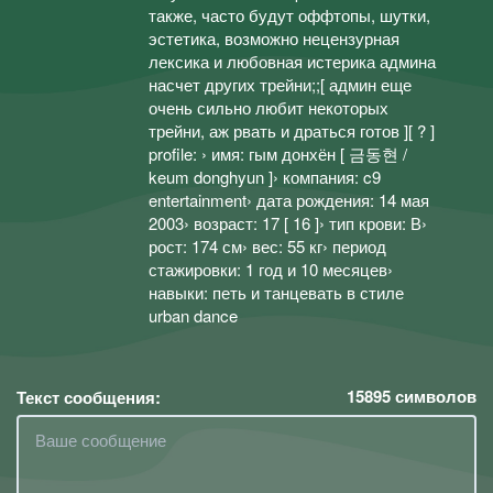
также, часто будут оффтопы, шутки,
эстетика, возможно нецензурная
лексика и любовная истерика админа
насчет других трейни;;[ админ еще
очень сильно любит некоторых
трейни, аж рвать и драться готов ][ ? ]
profile: › имя: гым донхён [ 금동현 /
keum donghyun ]› компания: c9
entertainment› дата рождения: 14 мая
2003› возраст: 17 [ 16 ]› тип крови: В›
рост: 174 см› вес: 55 кг› период
стажировки: 1 год и 10 месяцев›
навыки: петь и танцевать в стиле
urban dance
15895
символов
Текст сообщения: