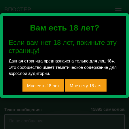
ВПОСТЕР
Вам есть 18 лет?
Ошибка VK API #5
Недействительный access_token! Администратору
Если вам нет 18 лет, покиньте эту
сообщества нужно авторизоваться на сервисе
повторно.
страницу!
Данная страница предназначена только для лиц
18+
.
Это сообщество имеет тематическое содержание для
гейская музыка
взрослой аудитории.
Всего 35, за сегодня 0 сообщений
отправлено / Рейтинг 0
15895
символов
Текст сообщения: