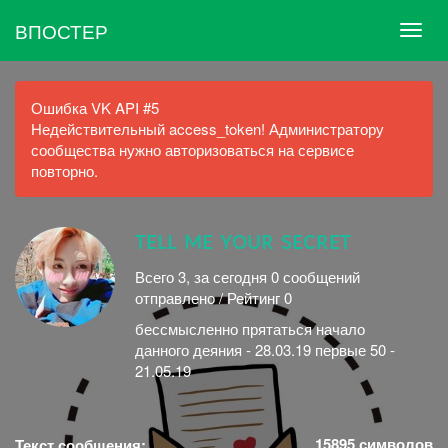
ВПОСТЕР
Ошибка VK API #5
Недействительный access_token! Администратору
сообщества нужно авторизоваться на сервисе
повторно.
ᴛᴇʟʟ ᴍᴇ ʏᴏᴜʀ sᴇᴄʀᴇᴛ
Всего 3, за сегодня 0 сообщений
отправлено / Рейтинг 0
бессмысленно прятаться начало
данного деяния - 28.03.19 первые 50 -
21.05.19
15895
символов
Текст сообщения: