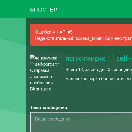
ВПОСТЕР
Ошибка VK API #5
Недействительный access_token! Администрато
яснкчмирж ♡ self-p
Всего 12, за сегодня 0 сообщени
маленькая норка банни ситизен
Текст сообщения: