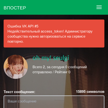
ВПОСТЕР
Ошибка VK API #5
Недействительный access_token! Администратору
сообщества нужно авторизоваться на сервисе
повторно.
oh my! seulgi
Всего 2, за сегодня 0 сообщений
отправлено / Рейтинг 0
15895
символов
Текст сообщения: