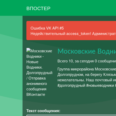
ВПОСТЕР
Ошибка VK API #5
Недействительный access_token! Администрато
Московские Водни
Всего 10, за сегодня 0 сообщени
Группа микрорайона Московские
Долгопрудном, на берегу Клязь
нежелательны. Наш почтовый ин
#долгопрудный #новыеводники 
Текст сообщения: