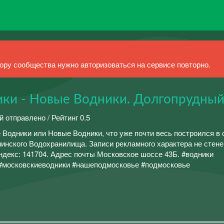
ру сообщества нужно авторизоваться на сервисе повторно.
ки - Новые Водники. Долгопрудны
й отправлено / Рейтинг 0.5
 Водники или Новые Водники, что уже почти весь построился в
минского Водохранилища. Записи рекламного характера не стене
декс: 141704. Адрес почты Московское шоссе 43Б. #водники
#московскиеводники #нашеподмосковье #подмосковье