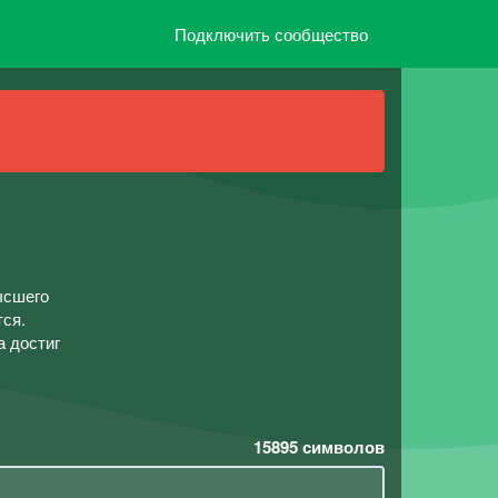
Подключить сообщество
ысшего
тся.
а достиг
15895
символов