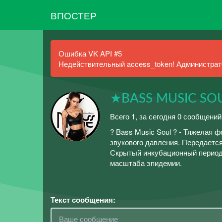
ВПОСТЕР
Ошибка VK API #5
Недействительный access_token! Администрато
★BASS MUSIC SO
Всего 1, за сегодня 0 сообщений
? Bass Music Soul ? - Тяжелая
звукового давления. Передается
Скрытый инкубационный период о
масштаба эпидемии.
Текст сообщения: