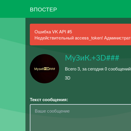
ВПОСТЕР
Ошибка VK API #5
Недействительный access_token! Администрато
МуЗиК.+3D###
Всего 3, за сегодня 0 сообщений
3D
Текст сообщения: