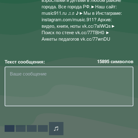
города. Все города РФ.►Наш сайт:
music911.ru ♫♬♪►Мы в Инстаграме:
instagram.com/music.911? Архив:
видео, книги, ноты vk.cc/7aIWQs►
Поиск по стене vk.cc/77TBH0 ►
Анкеты педагогов vk.cc/77wnDU
15895
символов
Текст сообщения: