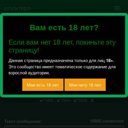
ВПОСТЕР
Вам есть 18 лет?
Ошибка VK API #5
Недействительный access_token! Администратору
Если вам нет 18 лет, покиньте эту
сообщества нужно авторизоваться на сервисе
повторно.
страницу!
Данная страница предназначена только для лиц
18+
.
Это сообщество имеет тематическое содержание для
xxxMusicxxx
взрослой аудитории.
Всего 1, за сегодня 0 сообщений
отправлено / Рейтинг 0.5
Подписчики100 - ✔️250 - ✔️500 - ✔️750
-✔️1000 - ✔️1500 - ✔️2000 - ❌
15895
символов
Текст сообщения: