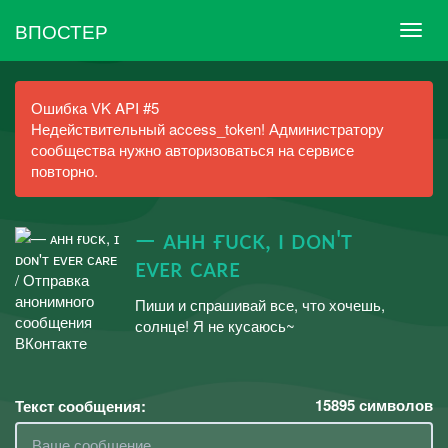
ВПОСТЕР
Ошибка VK API #5
Недействительный access_token! Администратору
сообщества нужно авторизоваться на сервисе
повторно.
— ᴀʜʜ ғᴜᴄᴋ, ɪ ᴅᴏɴ'ᴛ
ᴇᴠᴇʀ ᴄᴀʀᴇ
Пиши и спрашивай все, что хочешь,
солнце! Я не кусаюсь~
15895
символов
Текст сообщения: