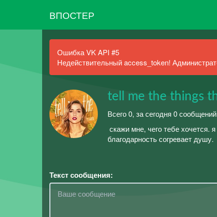
ВПОСТЕР
Ошибка VK API #5
Недействительный access_token! Администрато
tell me the things 
Всего 0, за сегодня 0 сообщений
ㅤㅤㅤㅤㅤㅤㅤㅤㅤ скажи мне, чего тебе хочется. ㅤㅤㅤㅤㅤㅤ
благодарность согревает душу.
Текст сообщения: