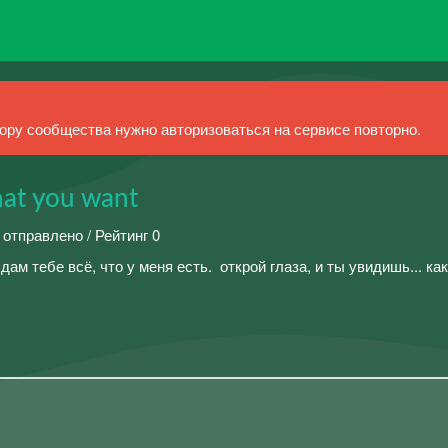
ру сообщества нужно авторизоваться на сервисе повторно.
that you want
 отправлено / Рейтинг 0
ㅤㅤㅤㅤㅤя дам тебе всё, что у меня есть. ㅤㅤㅤㅤㅤㅤㅤㅤㅤ открой глаза, и ты увидишь... ㅤㅤㅤㅤㅤㅤㅤㅤㅤㅤㅤкак