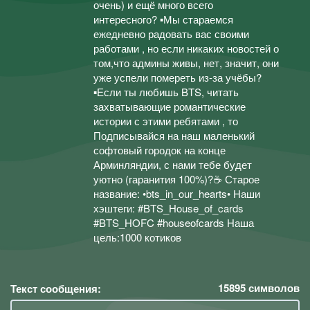
очень) и ещё много всего
интересного? ▪️Мы стараемся
ежедневно радовать вас своими
работами , но если никаких новостей о
том,что админы живы, нет, значит, они
уже успели помереть из-за учёбы?
▪️Если ты любишь BTS, читать
захватывающие романтические
истории с этими ребятами , то
Подписывайся на наш маленький
софтовый городок на конце
Арминляндии, с нами тебе будет
уютно (гаранития 100%)?☕️ Старое
название: •bts_in_our_hearts• Наши
хэштеги: #BTS_House_of_cards
#BTS_HOFC #houseofcards Наша
цель:1000 котиков
15895
символов
Текст сообщения: