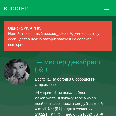
ВПОСТЕР
Ошибка VK API #5
Недействительный access_token! Администратору
сообщества нужно авторизоваться на сервисе
повторно.
ㅤ — мистер декабрист
( & ).
Всего 12, за сегодня 0 сообщений
отправлено
💌 « привет! ты попал в блог
декабриста. я покажу тебе мир во
всей её красе, просто следуй за мной
» mr.d. # 생물체 « дата создания :
210221 ₊ # 데뷔 « дебют : 210321 ₊ # 팬