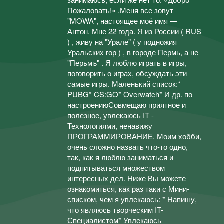
Пожаловать!» .Меня все зовут
"MOWA", настоящее моё имя —
Антон. Мне 22 года. Я из России ( RUS
) , живу на "Урале" ( у подножия
Уральских гор ) , в городе Пермь, а не
"Перьмъ" . Я люблю играть в игры,
поговорить о играх, обсуждать эти
самые игры. Маленький список:*
PUBG* CS:GO* Overwatch* И др. по
настроениюСовмещаю приятное и
полезное, увлекаюсь IT -
Технологиями, ненавижу
ПРОГРАММИРОВАНИЕ. Моим хобби,
очень сложно назвать что-то одно,
так, как я люблю заниматься и
подпитываться множеством
интересных дел. Ниже Вы можете
ознакомиться, как раз таки с Мини-
списком, чем я увлекаюсь: * Напишу,
что являюсь творческим IT-
Специалистом* Увлекаюсь