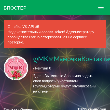
ВПОСТЕР
Ошибка VK API #5
Недействительный access_token! Администратору
сообщества нужно авторизоваться на сервисе
повторно.
ღMK♕МамочкиКонтакта
/ Рейтинг 0
Здесь Вы можете Анонимно задать
свои вопросы участницам
группы,которые будут опубликованы
на стене.
15895
символов
Текст сообщения: