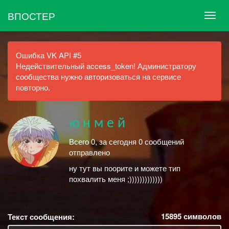
ВПОСТЕР
Ошибка VK API #5
Недействительный access_token! Администратору
сообщества нужно авторизоваться на сервисе
повторно.
ю н м е й
Всего 0, за сегодня 0 сообщений
отправлено
ну тут вы поорите и можете тип
похвалить меня ;)))))))))))))
15895
символов
Текст сообщения: