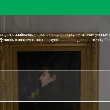
 вещает с заоблачных высот, красуясь перед читателем ученым
]~здесь о повсеместности искусства в повседневности.~подборк