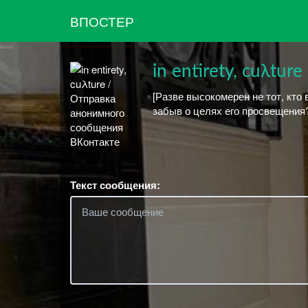
ВПОСТЕР
in entirety, cuλture
[Разве высокомерен не тот, кто
забыв о целях его просвещения?
Текст сообщения: