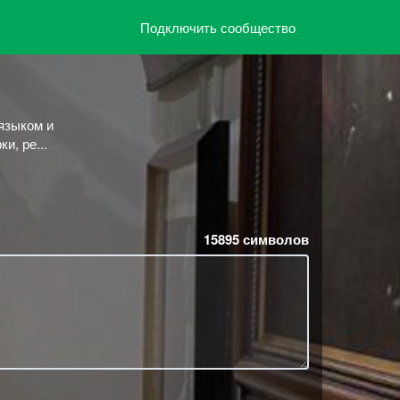
Подключить сообщество
 языком и
и, ре...
15895
символов