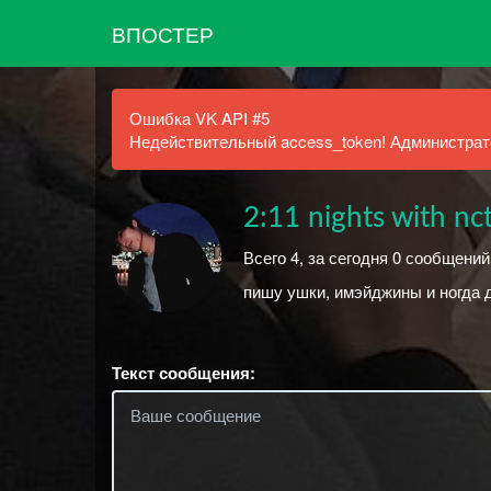
ВПОСТЕР
Ошибка VK API #5
Недействительный access_token! Администрато
2:11 nights with nc
Всего 4, за сегодня 0 сообщений
пишу ушки, имэйджины и ногда 
Текст сообщения: