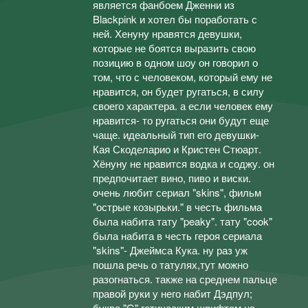
является фанбоем Дженни из
Blackpink и хотел бы поработать с
ней. Хенуну нравятся девушки,
которые не боятся выразить свою
позицию в одном шоу он говорил о
том, что с человеком, который ему не
нравится, он будет ругаться, в силу
своего характера. а если человек ему
нравится- то ругаться они будут еще
чаще. идеальный тип его девушки-
Кая Скоделарио и Кристен Стюарт.
Хёнуну не нравится водка и соджу. он
предпочитает вино, пиво и виски.
очень любит сериал "skins", фильм
"острые козырьки." в честь фильма
была набита тату "peaky". тату "cook"
была набита в честь героя сериала
"skins"- Джеймса Кука. ну раз уж
пошла речь о татулях,тут можно
разогнаться. также на среднем пальце
правой руки у него набит Дэдпул;
буква "G" готическим шрифтом на