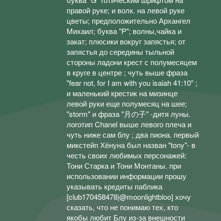
правой руке; и волк. на левой руке
цветы; предположительно Архангел
Михаил; буква "P"; волны,чайка и
закат; плюсики вокруг запястья; от
запястья до середины тыльной
стороны ладони крест с полумесяцем
в круге в центре ; чуть выше фраза
"fear not, for I am with you isaiah 41:10" ;
и маленький крестик на мизинце
левой руки еще полумесяц на шее;
"storm" и фраза "月の子" -дитя луны.
логотип Chanel выше левого плеча и
чуть ниже сам блу ; два пиона. первый
микстейп Хёнуна был назван "tony"- в
честь своих любимых персонажей:
Тони Старка и Тони Монтаны. при
использовании информации прошу
указывать кредиты паблика
[club170458478|@moonlightbloo] хочу
сказать, что не понимаю тех, кто
якобы любит Блу из-за внешности