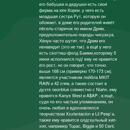
его бабушки и дедушки есть своя
ферма на юге Кореи. у него есть
младшая сестра Рут, которую он
обожает. в доме его родителей живёт
пёсель-старичок по имени Дрим,
предположительно породы чихуахуа.
Хёнун часто шутит, что Дрим его
ненавидит (это не так). а ещё у него
есть скоттиш-фолд Бамми,которому 5
июня исполнился год! ему не нравится
его рост, но он говорит, что точно
выше 168 см (примерно 170-173 см).
является участником лейбла MKIT
RAIN и 42 crew, а также состоит в
дуэте neonblue совместно с Niahn. ему
нравятся Kanye West и A$AP , а ещё,
судя по его частым упоминаниям, он
очень любил и вдохновлялся
творчеством Xxxtentacion и Lil Peep`а.
также ему нравится олдскульный хип-
хоп, например Tupac, Biggie и 50 Cent.