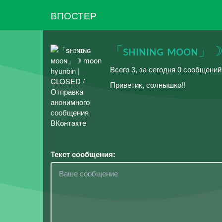
ВПОСТЕР
「sʜɪɴɪɴɢ ᴍᴏᴏɴ」☽ 
Всего 3, за сегодня 0 сообщений
Приветик, солнышко!!
Текст сообщения: