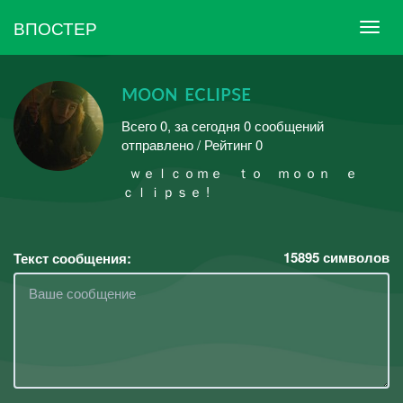
ВПОСТЕР
ᴍᴏᴏɴ ᴇᴄʟɪᴘsᴇ
Всего 0, за сегодня 0 сообщений
отправлено / Рейтинг 0
ㅤㅤㅤ ㅤㅤㅤㅤㅤ ㅤｗｅｌｃｏｍｅ ｔｏ ｍｏｏｎ ｅ
ｃｌｉｐｓｅ !
15895
символов
Текст сообщения: