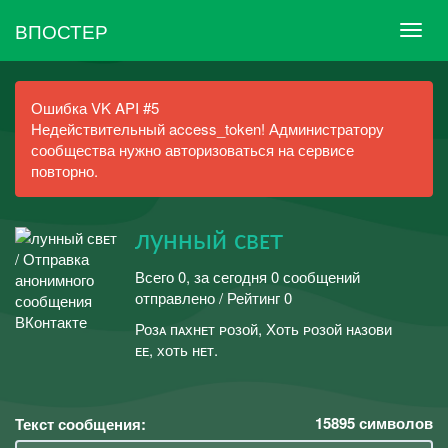
ВПОСТЕР
Ошибка VK API #5
Недействительный access_token! Администратору
сообщества нужно авторизоваться на сервисе
повторно.
лунный свᴇт
Всего 0, за сегодня 0 сообщений
отправлено / Рейтинг 0
Розᴀ пᴀхнᴇт ᴘозой, Хоть ᴘозой нᴀзови
ᴇᴇ, хоть нᴇт.
15895
символов
Текст сообщения: