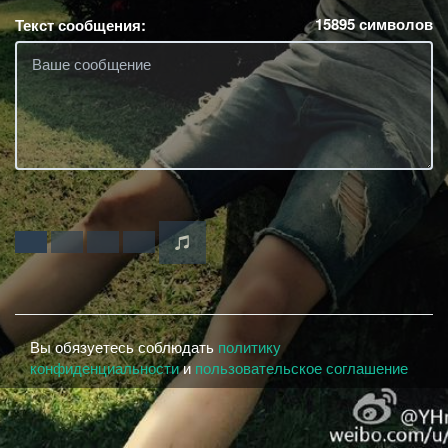
15895
символов
Текст сообщения:
Вы обязуетесь соблюдать
политику
конфиденциальности
и
пользовательское соглашение