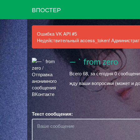
ВПОСТЕР
Ошибка VK API #5
Недействительный access_token! Администрато
— ` from zero
Всего 68, за сегодня 0 сообщени
жду ваши вопросики (может и д
Текст сообщения: