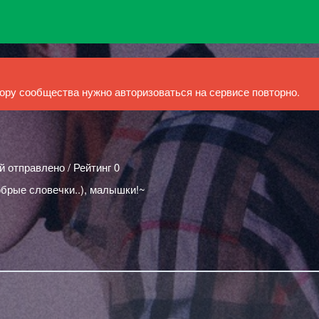
ру сообщества нужно авторизоваться на сервисе повторно.
й отправлено / Рейтинг 0
обрые словечки..), малышки!~