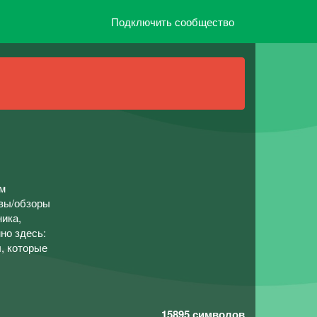
Подключить сообщество
ом
ывы/обзоры
ника,
но здесь:
, которые
15895
символов