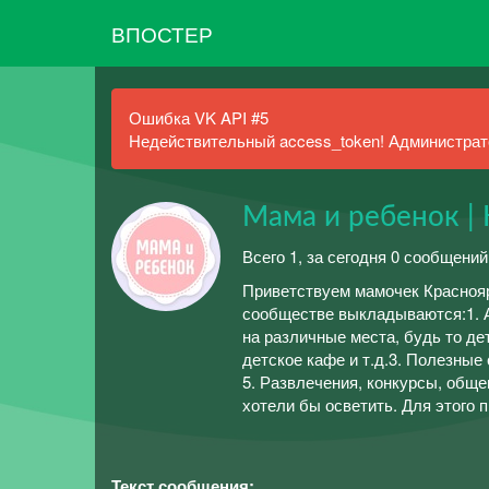
ВПОСТЕР
Ошибка VK API #5
Недействительный access_token! Администрато
Мама и ребенок |
Всего 1, за сегодня 0 сообщений
Приветствуем мамочек Краснояр
сообществе выкладываются:1. А
на различные места, будь то де
детское кафе и т.д.3. Полезные
5. Развлечения, конкурсы, общ
хотели бы осветить. Для этого
Текст сообщения: