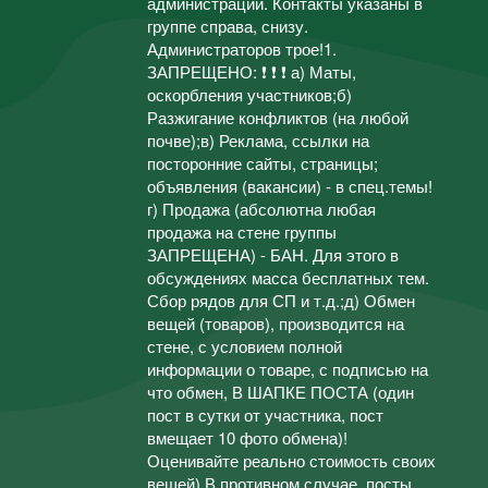
администрации. Контакты указаны в
группе справа, снизу.
Администраторов трое!1.
ЗАПРЕЩЕНО: ❗ ❗ ❗ а) Маты,
оскорбления участников;б)
Разжигание конфликтов (на любой
почве);в) Реклама, ссылки на
посторонние сайты, страницы;
объявления (вакансии) - в спец.темы!
г) Продажа (абсолютна любая
продажа на стене группы
ЗАПРЕЩЕНА) - БАН. Для этого в
обсуждениях масса бесплатных тем.
Сбор рядов для СП и т.д.;д) Обмен
вещей (товаров), производится на
стене, с условием полной
информации о товаре, с подписью на
что обмен, В ШАПКЕ ПОСТА (один
пост в сутки от участника, пост
вмещает 10 фото обмена)!
Оценивайте реально стоимость своих
вещей) В противном случае, посты