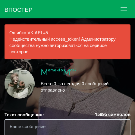
ВПОСТЕР
Ошибка VK API #5
Недействительный access_token! Администратору
сообщества нужно авторизоваться на сервисе
повторно.
MᵒᵐᵉᶰᵗᵒMᵒʳᶤ
Всего 0, за сегодня 0 сообщений
отправлено
15895
символов
Текст сообщения: