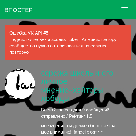
ВПОСТЕР
Ошибка VK API #5
Недействительный access_token! Администратору
сообщества нужно авторизоваться на сервисе
повторно.
сережа шкель и его
личное
мнение~хэйтеры
лободы
Всего 3, за сегодня 0 сообщений
отправлено / Рейтинг 1.5
мое мнение.ты должен бороться за
мое внимание!!!!angel blog~~~